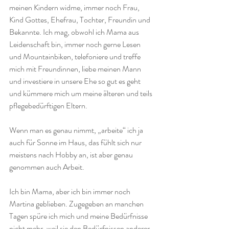
meinen Kindern widme, immer noch Frau, 
Kind Gottes, Ehefrau, Tochter, Freundin und 
Bekannte. Ich mag, obwohl ich Mama aus 
Leidenschaft bin, immer noch gerne Lesen 
und Mountainbiken, telefoniere und treffe 
mich mit Freundinnen, liebe meinen Mann 
und investiere in unsere Ehe so gut es geht 
und kümmere mich um meine älteren und teils 
pflegebedürftigen Eltern.
Wenn man es genau nimmt, „arbeite“ ich ja 
auch für Sonne im Haus, das fühlt sich nur 
meistens nach Hobby an, ist aber genau 
genommen auch Arbeit.
Ich bin Mama, aber ich bin immer noch 
Martina geblieben. Zugegeben an manchen 
Tagen spüre ich mich und meine Bedürfnisse 
nicht mehr, weil sie den Bedürfnissen anderer 