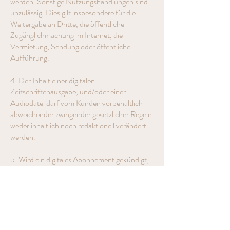
werden. Sonstige Nutzungshandlungen sind
unzulässig. Dies gilt insbesondere für die
Weitergabe an Dritte, die öffentliche
Zugänglichmachung im Internet, die
Vermietung, Sendung oder öffentliche
Aufführung.
4. Der Inhalt einer digitalen
Zeitschriftenausgabe, und/oder einer
Audiodatei darf vom Kunden vorbehaltlich
abweichender zwingender gesetzlicher Regeln
weder inhaltlich noch redaktionell verändert
werden.
5. Wird ein digitales Abonnement gekündigt,
bleibt der Zugang zu den bereits erworbenen
digitalen Ausgaben ein (1) Quartal über das
bezahlte Abo-Jahr hinaus erhalten, danach
wird der Zugang gesperrt.
6. Jeder Gebrauch der heruntergeladenen