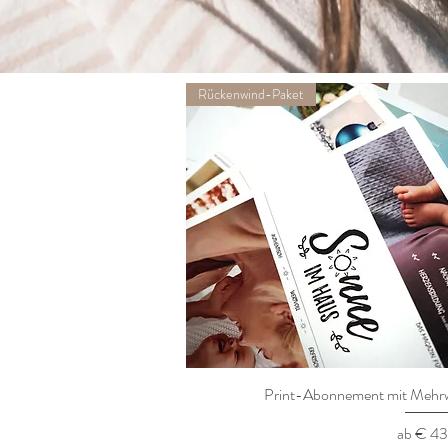
Rückenwind-Paket
Print-Abonnement mit Mehr
Schnellansicht
Sale-Pr
ab
€ 43