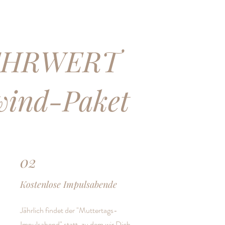
EHRWERT
wind-Paket
02
Kostenlose Impulsabende
Jährlich findet der "Muttertags-
Impulsabend" statt, zu dem wir Dich