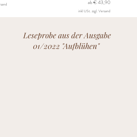
Sale-Preis
ab
€ 43,90
ersand
inkl USt. zzgl. Versand
Leseprobe aus der Ausgabe
01/2022 "Aufblühen"