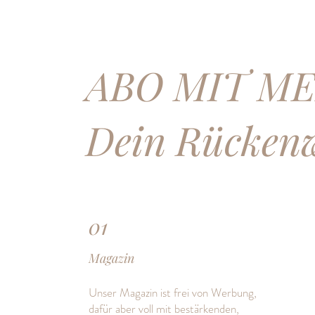
ABO MIT M
Dein Rücken
01
Magazin
Unser Magazin ist frei von Werbung,
dafür aber voll mit bestärkenden,