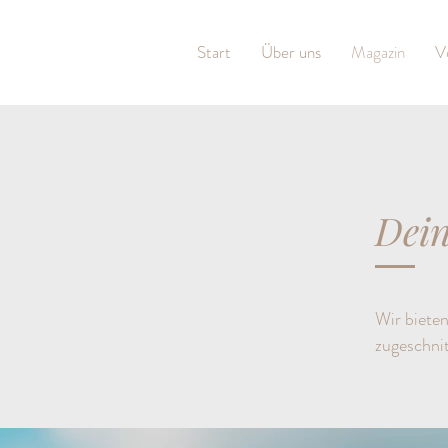
Start
Über uns
Magazin
V
Dei
Wir biete
zugeschnit