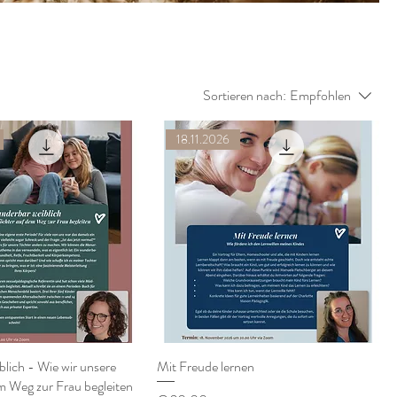
Sortieren nach:
Empfohlen
18.11.2026
lich - Wie wir unsere
Mit Freude lernen
m Weg zur Frau begleiten