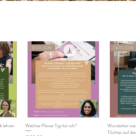
01.10.2026
14.10.2026
k lehren
Welcher Planer Typ bin ich?
Wunderbar weib
Töchter auf de