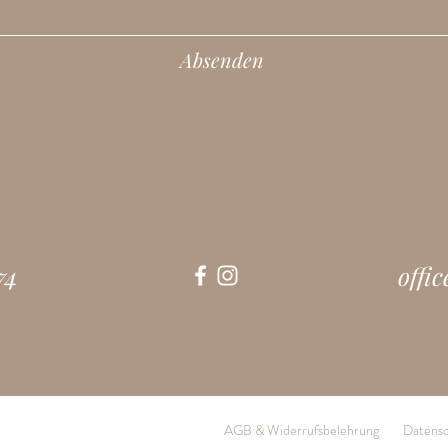
Absenden
74
offi
AGB & Widerrufsbelehrung
Datensc