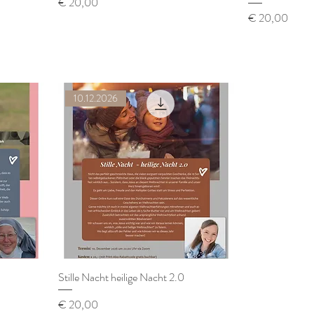
Preis
€ 20,00
Preis
€ 20,00
10.12.2026
Stille Nacht heilige Nacht 2.0
Preis
€ 20,00