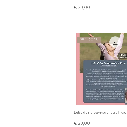
Preis
€ 20,00
25.11.2026
Lebe deine Sehnsucht als Frau
Preis
€ 20,00