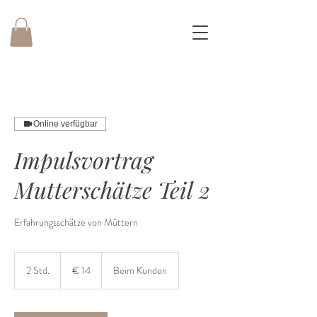
Online verfügbar
Impulsvortrag
Mutterschätze Teil 2
Erfahrungsschätze von Müttern
14
Euro
2 Std.
2
€ 14
Beim Kunden
S
t
d