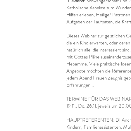
5. Abend:
Schwangerschaft und Ge
Katholische Aspekte zum Wunder 
Hilfen erleben, Heilige/ Patrone
Aufgaben der Taufpaten, die Kraf
Dieses Webinar zur geistlichen Ge
die ein Kind erwarten, oder deren
natürlich alle, die interessiert sin
mit Gottes Pläne auseinanderzuse
Hebamme. Viele praktische Ideen
Angebote möchten die Referenten
jedem Abend Frauen Zeugnis gebe
Erfahrungen...
TERMINE FÜR DAS WEBINAR: Do. 
19.11., Do. 26.11. jeweils um 20.
HAUPTREFERENTEN: DI Andreas 
Kindern, Familienassistenten, Mul