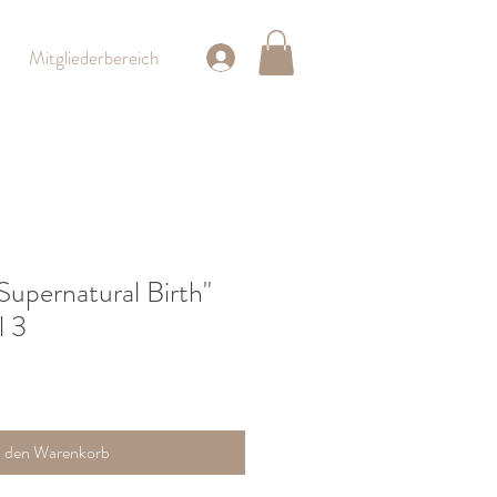
Mitgliederbereich
pernatural Birth"
l 3
n den Warenkorb