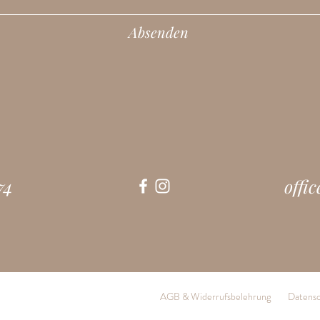
Absenden
74
offi
AGB & Widerrufsbelehrung
Datensc