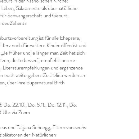
burt in der Katholischen Kirche:
Leben, Sakramente als übernatürliche
n für Schwangerschaft und Geburt,
t des Zehents.
burtsvorbereitung ist für alle Ehepaare,
 Herz noch für weitere Kinder offen ist und
d. „Je früher und je länger man Zeit hat sich
tzen, desto besser", empfiehlt unsere
, Literaturempfehlungen und ergänzende
 euch weitergeben. Zusätzlich werden an
n, über ihre Supernatural Birth
22.10., Do. 5.11., Do. 12.11., Do.
00 Uhr via Zoom
und Tatjana Schnegg, Eltern von sechs
tiplikatoren der Natürlichen