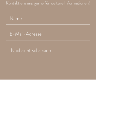
Kontaktiere uns gerne für weitere Informationen!
Absenden
+43 (0) 676 6926374
office@sonneimhaus.at