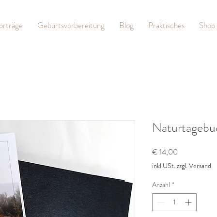
orträge
Geburtsvorbereitung
Blog
Praktisches
Shop
Naturtagebu
Preis
€ 14,00
inkl USt. zzgl. Versand
Anzahl
*