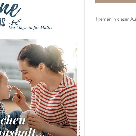
Themen in dieser A
Einschlafen
gute Nachtruhe
Berufswahl der Kind
Geschichten erzähle
Feierabend
Zur Ruhe kommen
Geburtserlebnis
Natürliche Empfäng
Abendrituale
Morgenroutine
Schlaf
Abenteuer Pubertät