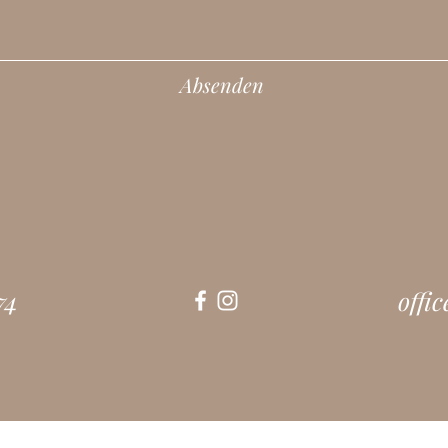
Absenden
74
offi