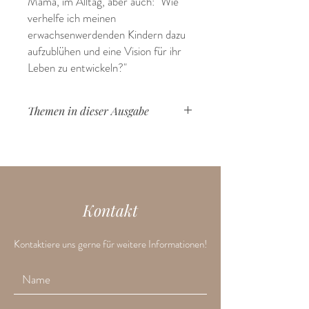
Mama, im Alltag, aber auch: "Wie
verhelfe ich meinen
erwachsenwerdenden Kindern dazu
aufzublühen und eine Vision für ihr
Leben zu entwickeln?"
Themen in dieser Ausgabe
Keimzelle
Vision
Zuflucht
Selbstannahme
Homeschooling
Kontakt
Angst
Pflegetochter
Ehekrise
Kontaktiere uns gerne für weitere Informationen!
Berufswahl
lebendige Bücher
Schule
Hausaufgabe