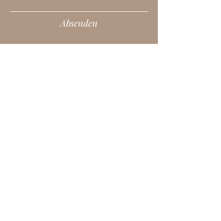
Absenden
+43 (0) 676 6926374
office@sonneimhaus.at
Datenschutz
Cookies
Impressum
© 2024 Sonne im Haus
AGB & Widerrufsbelehrung