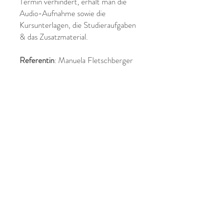
Termin verhindert, erhält man die
Audio-Aufnahme sowie die
Kursunterlagen, die Studieraufgaben
& das Zusatzmaterial.
Referentin
: Manuela Fletschberger
Anmeldeschluss
ANMELDUNGEN WERDEN BIS 15:00
UHR DES VORTRAGSTAGES
BERÜCKSICHTIGT!
Kontakt
Kontaktiere uns gerne für weitere Informationen!